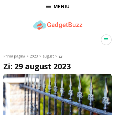
Sari
MENIU
la
conținut
(apasă
GadgetBuzz
Enter)
site cu informații utile, articole generale, comunicate de presă
Prima pagină
>
2023
>
august
>
29
Zi:
29 august 2023