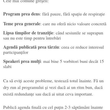
Cele mai comune greșeli:
Program prea dens
: fără pauze, fără spațiu de respirație
Teme prea generale
: care nu oferă nicio valoare concretă
Lipsa timpilor de tranziție
: când sesiunile se suprapun
sau nu este timp pentru întrebări
Agendă publicată prea târziu
: ceea ce reduce interesul
participanților
Speakeri prea mulți
: mai bine 5 vorbitori buni decât 15
slabi
Ca să eviți aceste probleme, testează totul înainte. Fă un
dry run al programului și vezi dacă ai un ritm bun, dacă
există redundanțe sau dacă ai uitat ceva important.
Publică agenda finală cu cel puțin 2-3 săptămâni înainte