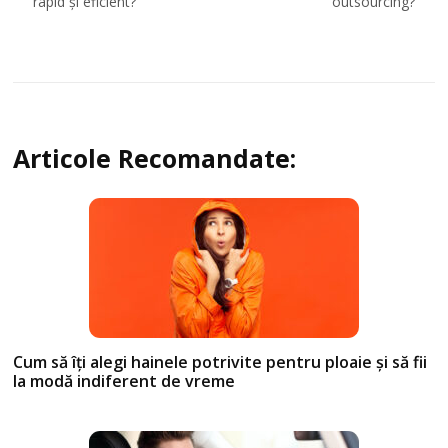
articole
rapid și eficient?
outsourcing?
Articole Recomandate:
Cum să îți alegi hainele potrivite pentru ploaie și să fii
la modă indiferent de vreme