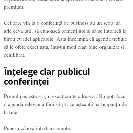
premium.
Cei care vin la o conferință de business au un scop: să
afle ceva util, să cunoască oameni noi și să se întoarcă la
birou cu idei aplicabile. Asta înseamnă că agenda trebuie
să le ofere exact asta, într-un mod clar, bine organizat și
echilibrat.
Înțelege clar publicul
conferinței
Primul pas este să știi exact cui te adresezi. Nu poți face
o agendă relevantă fără să știi ce așteaptă participanții de
la tine.
Pune-ți câteva întrebări simple: