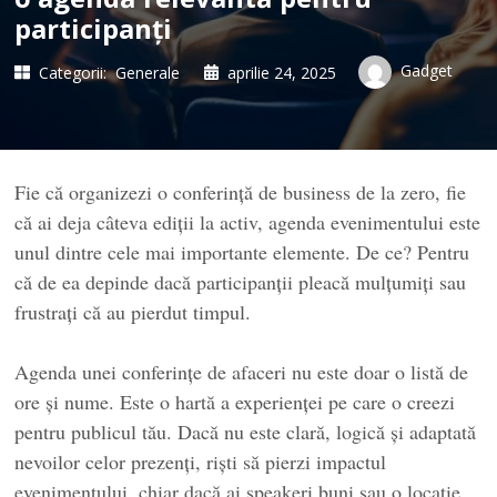
participanți
Gadget
Categorii:
Generale
aprilie 24, 2025
Fie că organizezi o conferință de business de la zero, fie
că ai deja câteva ediții la activ, agenda evenimentului este
unul dintre cele mai importante elemente. De ce? Pentru
că de ea depinde dacă participanții pleacă mulțumiți sau
frustrați că au pierdut timpul.
Agenda unei conferințe de afaceri nu este doar o listă de
ore și nume. Este o hartă a experienței pe care o creezi
pentru publicul tău. Dacă nu este clară, logică și adaptată
nevoilor celor prezenți, riști să pierzi impactul
evenimentului, chiar dacă ai speakeri buni sau o locație