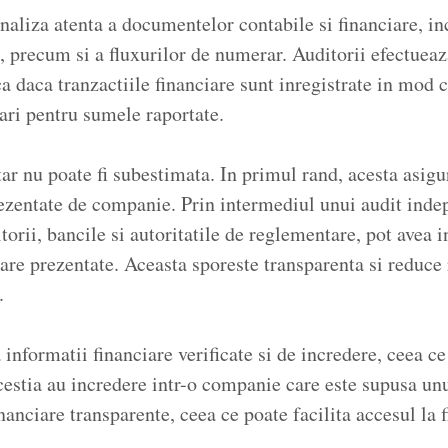
aliza atenta a documentelor contabile si financiare, in
e, precum si a fluxurilor de numerar. Auditorii efectueaza
a daca tranzactiile financiare sunt inregistrate in mod c
icari pentru sumele raportate.
ar nu poate fi subestimata. In primul rand, acesta asigu
rezentate de companie. Prin intermediul unui audit indep
itorii, bancile si autoritatile de reglementare, pot avea 
iare prezentate. Aceasta sporeste transparenta si reduce
.
 informatii financiare verificate si de incredere, ceea c
 Acestia au incredere intr-o companie care este supusa un
nanciare transparente, ceea ce poate facilita accesul la 