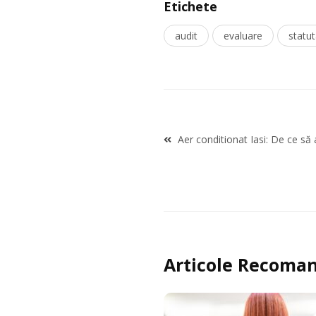
Etichete
audit
evaluare
statut
Navigare
Aer conditionat Iasi: De ce să 
în
articole
Articole Recoman