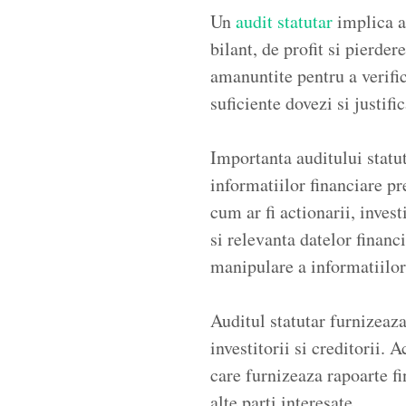
Un
audit statutar
implica an
bilant, de profit si pierder
amanuntite pentru a verific
suficiente dovezi si justif
Importanta auditului statut
informatiilor financiare p
cum ar fi actionarii, invest
si relevanta datelor financ
manipulare a informatiilor
Auditul statutar furnizeaza
investitorii si creditorii.
care furnizeaza rapoarte fi
alte parti interesate.