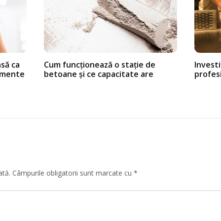
asă ca
Cum funcționează o stație de
Investi
rumente
betoane și ce capacitate are
profesi
ată.
Câmpurile obligatorii sunt marcate cu
*