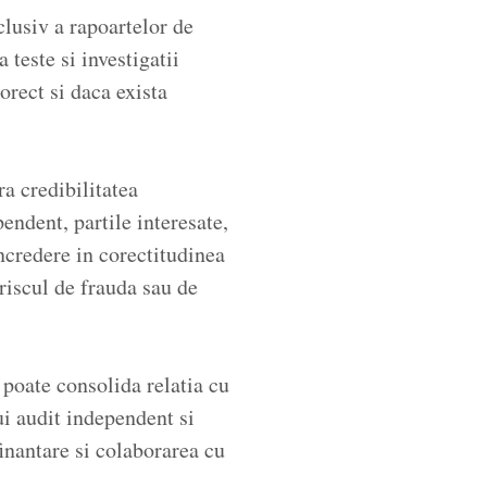
clusiv a rapoartelor de
 teste si investigatii
orect si daca exista
ra credibilitatea
endent, partile interesate,
incredere in corectitudinea
 riscul de frauda sau de
e poate consolida relatia cu
ui audit independent si
finantare si colaborarea cu