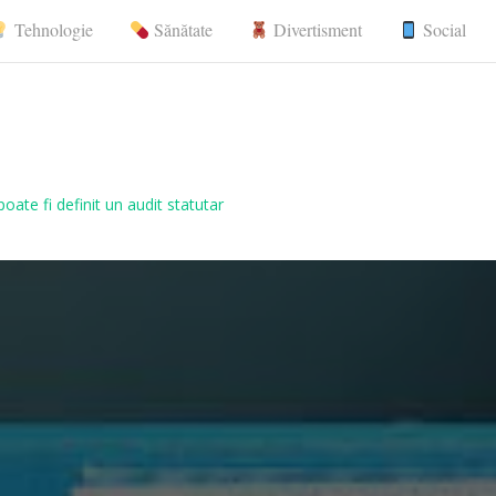
Tehnologie
Sănătate
Divertisment
Social
nerale, comunicate de presă
oate fi definit un audit statutar