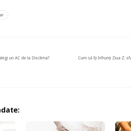
ar
alegi un AC de la Disclima?
Cum să îți înfrunți Ziua Z: s
date: