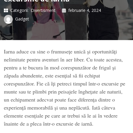
Categorii:
Divertisment
februarie 4, 2024
Gadget
Iarna aduce cu sine o frumusețe unică și oportunități
nelimitate pentru aventuri în aer liber. Cu toate acestea,
pentru a te bucura în mod corespunzător de frigul și
zăpada abundente, este esențial să fii echipat
corespunzător. Fie că îți petreci timpul într-o excursie pe
munte sau te plimbi prin peisajele înghețate ale naturii,
un echipament adecvat poate face diferența dintre o
experiență memorabilă și una neplăcută. Iată câteva
elemente esențiale pe care ar trebui să le ai în vedere
înainte de a pleca într-o excursie de iarnă.