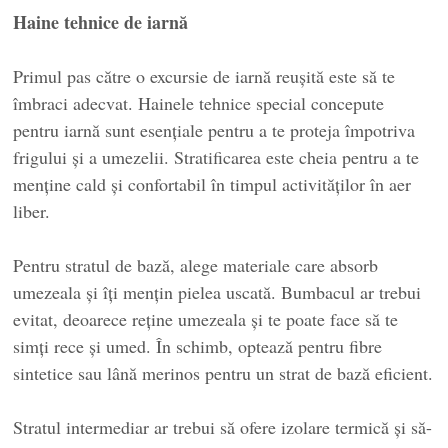
Haine tehnice de iarnă
Primul pas către o excursie de iarnă reușită este să te
îmbraci adecvat. Hainele tehnice special concepute
pentru iarnă sunt esențiale pentru a te proteja împotriva
frigului și a umezelii. Stratificarea este cheia pentru a te
menține cald și confortabil în timpul activităților în aer
liber.
Pentru stratul de bază, alege materiale care absorb
umezeala și îți mențin pielea uscată. Bumbacul ar trebui
evitat, deoarece reține umezeala și te poate face să te
simți rece și umed. În schimb, optează pentru fibre
sintetice sau lână merinos pentru un strat de bază eficient.
Stratul intermediar ar trebui să ofere izolare termică și să-