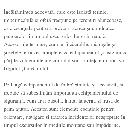
Încălțămintea adecvată, care este izolată termic,
impermeabilă și oferă tracțiune pe terenuri alunecoase,
este esențială pentru a preveni răcirea și umiditatea
picioarelor în timpul excursiilor lungi în natură.
Accesoriile termice, cum ar fi căciulile, mănușile și
șosetele termice, completează echipamentul și asigură că
părțile vulnerabile ale corpului sunt protejate împotriva
frigului și a vântului.
Pe lângă echipamentul de îmbrăcăminte și accesorii, nu
trebuie să subestimăm importanța echipamentului de
siguranță, cum ar fi busola, harta, lanterna și trusa de
prim ajutor. Acestea sunt elemente esențiale pentru
orientare, navigare și tratarea incidentelor neașteptate în
timpul excursiilor în mediile montane sau împădurite.