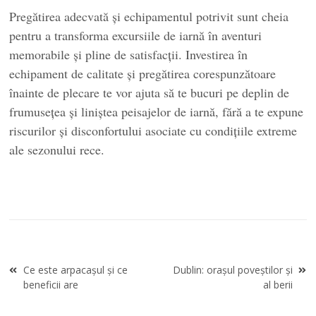
Pregătirea adecvată și echipamentul potrivit sunt cheia
pentru a transforma excursiile de iarnă în aventuri
memorabile și pline de satisfacții. Investirea în
echipament de calitate și pregătirea corespunzătoare
înainte de plecare te vor ajuta să te bucuri pe deplin de
frumusețea și liniștea peisajelor de iarnă, fără a te expune
riscurilor și disconfortului asociate cu condițiile extreme
ale sezonului rece.
Navigare
Ce este arpacașul și ce
Dublin: orașul poveștilor și
în
beneficii are
al berii
articole