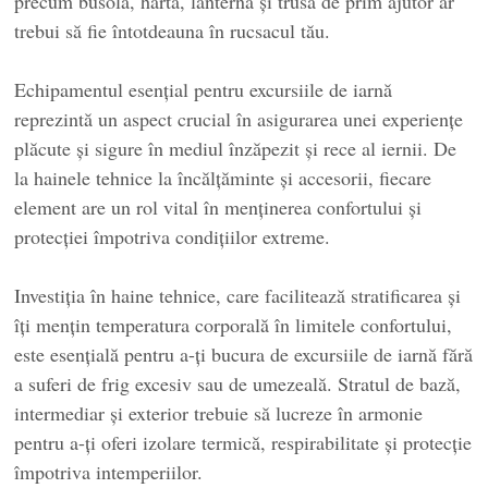
precum busola, harta, lanterna și trusa de prim ajutor ar
trebui să fie întotdeauna în rucsacul tău.
Echipamentul esențial pentru excursiile de iarnă
reprezintă un aspect crucial în asigurarea unei experiențe
plăcute și sigure în mediul înzăpezit și rece al iernii. De
la hainele tehnice la încălțăminte și accesorii, fiecare
element are un rol vital în menținerea confortului și
protecției împotriva condițiilor extreme.
Investiția în haine tehnice, care facilitează stratificarea și
îți mențin temperatura corporală în limitele confortului,
este esențială pentru a-ți bucura de excursiile de iarnă fără
a suferi de frig excesiv sau de umezeală. Stratul de bază,
intermediar și exterior trebuie să lucreze în armonie
pentru a-ți oferi izolare termică, respirabilitate și protecție
împotriva intemperiilor.