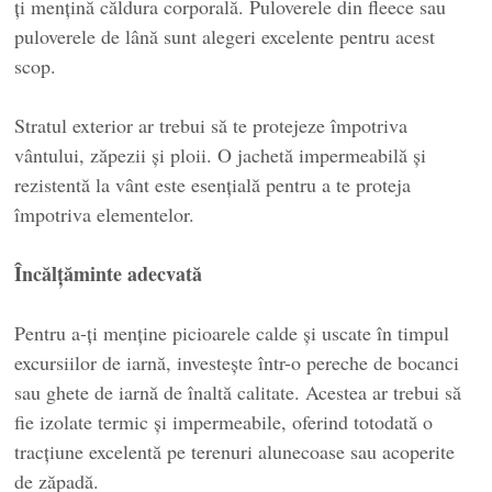
ți mențină căldura corporală. Puloverele din fleece sau
puloverele de lână sunt alegeri excelente pentru acest
scop.
Stratul exterior ar trebui să te protejeze împotriva
vântului, zăpezii și ploii. O jachetă impermeabilă și
rezistentă la vânt este esențială pentru a te proteja
împotriva elementelor.
Încălțăminte adecvată
Pentru a-ți menține picioarele calde și uscate în timpul
excursiilor de iarnă, investește într-o pereche de bocanci
sau ghete de iarnă de înaltă calitate. Acestea ar trebui să
fie izolate termic și impermeabile, oferind totodată o
tracțiune excelentă pe terenuri alunecoase sau acoperite
de zăpadă.