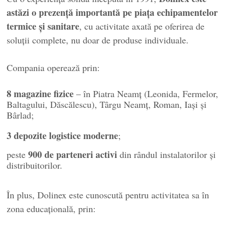
astăzi o prezență importantă pe piața echipamentelor
termice și sanitare
, cu activitate axată pe oferirea de
soluții complete, nu doar de produse individuale.
Compania operează prin:
8 magazine fizice
– în Piatra Neamț (Leonida, Fermelor,
Baltagului, Dăscălescu), Târgu Neamț, Roman, Iași și
Bârlad;
3 depozite logistice moderne
;
900 de parteneri activi
peste
din rândul instalatorilor și
distribuitorilor.
În plus, Dolinex este cunoscută pentru activitatea sa în
zona educațională, prin: