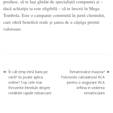
produse, să te lași ghidat de specialiștii companiei și –
dacă achiziția ta este eligibilă – să te înscrii în Mega
Tombola. Este o campanie construită în jurul clientului,
care oferă beneficii reale și șansa de a câștiga premii
valoroase.
Navigare
În cât timp intră banii pe
Înmatriculezi mașina?
în
card? Se poate aplica
Foloseste calculatorul RCA
articole
online? Top cele mai
pentru o asigurare RCA
frecvente întrebări despre
ieftina in vederea
creditele rapide nebancare
inmatricularii