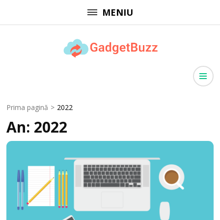
Sari
MENIU
la
conținut
(apasă
GadgetBuzz
Enter)
site cu informații utile, articole generale, comunicate de presă
Prima pagină
>
2022
An:
2022