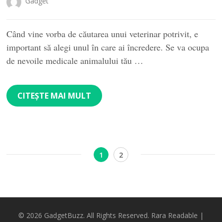
Gadget
Când vine vorba de căutarea unui veterinar potrivit, e
important să alegi unul în care ai încredere. Se va ocupa
de nevoile medicale animalului tău …
CITEȘTE MAI MULT
Paginație
Pagină
Pagină
1
2
articole
© 2026
GadgetBuzz
. All Rights Reserved.
Rara Readable |