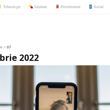
Tehnologie
Sănătate
Divertisment
Social
nerale, comunicate de presă
ie
>
07
brie 2022