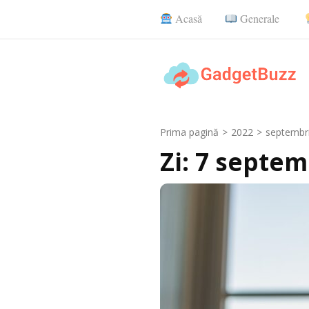
Sari
Acasă
Generale
la
conținut
(apasă
Enter)
GadgetBuzz
site cu informații utile, articole ge
Prima pagină
>
2022
>
septembr
Zi:
7 septem