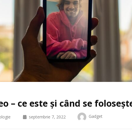
eo – ce este și când se foloseșt
Gadget
logie
septembrie 7, 2022