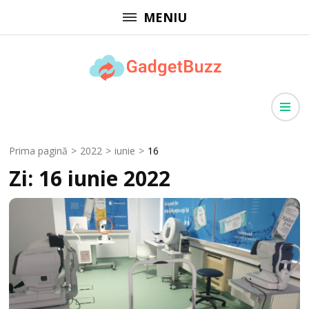
Sari
MENIU
la
conținut
(apasă
GadgetBuzz
Enter)
site cu informații utile, articole generale, comunicate de presă
Prima pagină
>
2022
>
iunie
>
16
Zi:
16 iunie 2022