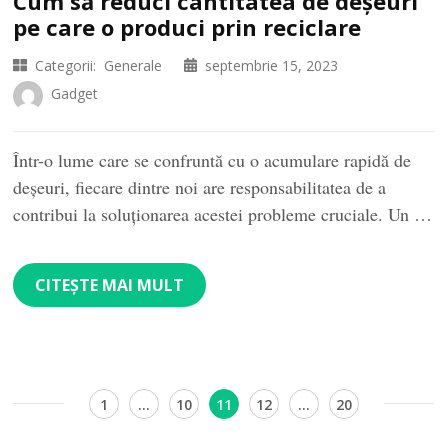
Cum să reduci cantitatea de deșeuri
pe care o produci prin reciclare
Categorii:
Generale
septembrie 15, 2023
Gadget
Într-o lume care se confruntă cu o acumulare rapidă de
deșeuri, fiecare dintre noi are responsabilitatea de a
contribui la soluționarea acestei probleme cruciale. Un …
CITEȘTE MAI MULT
Paginație
Pagină
Pagină
Pagină
Pagină
Pagină
1
…
10
11
12
…
20
articole