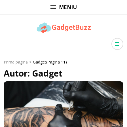
Sari
MENIU
la
conținut
(apasă
GadgetBuzz
Enter)
site cu informații utile, articole generale, comunicate de presă
Prima pagină
>
Gadget
(Pagina 11)
Autor:
Gadget