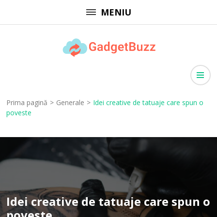
Sari
MENIU
la
conținut
(apasă
GadgetBuzz
Enter)
site cu informații utile, articole generale, comunicate de presă
Prima pagină
>
Generale
>
Idei creative de tatuaje care spun o
poveste
Idei creative de tatuaje care spun o
poveste