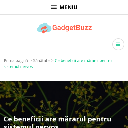
Sari
MENIU
la
conținut
(apasă
GadgetBuzz
Enter)
site cu informații utile, articole generale, comunicate de presă
Prima pagină
>
Sănătate
>
Ce beneficii are mărarul pentru
sistemul nervos
Ce beneficii are mărarul pentru
sistemul nervos