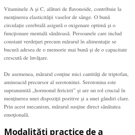
Vitaminele A și C, alături de flavonoide, contribuie la
menținerea elasticității vaselor de sânge. O bună
circulație cerebrală asigură o oxigenare optimă și o
funcționare mentală sănătoasă. Persoanele care includ
constant verdețuri precum mărarul în alimentație se
bucură adesea de o memorie mai bună și de o capacitate
crescută de învățare.
De asemenea, mărarul conține mici cantități de triptofan,
aminoacid precursor al serotoninei. Serotonina este
supranumită „hormonul fericirii” și are un rol crucial în
menținerea unei dispoziții pozitive și a unei gândiri clare.
Prin acest mecanism, mărarul susține direct sănătatea
emoțională.
Modalități practice de a