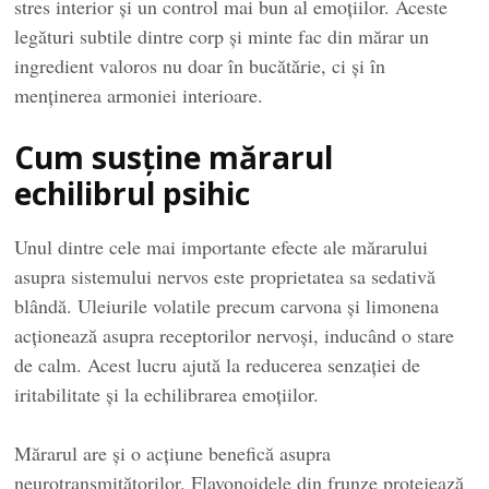
stres interior și un control mai bun al emoțiilor. Aceste
legături subtile dintre corp și minte fac din mărar un
ingredient valoros nu doar în bucătărie, ci și în
menținerea armoniei interioare.
Cum susține mărarul
echilibrul psihic
Unul dintre cele mai importante efecte ale mărarului
asupra sistemului nervos este proprietatea sa sedativă
blândă. Uleiurile volatile precum carvona și limonena
acționează asupra receptorilor nervoși, inducând o stare
de calm. Acest lucru ajută la reducerea senzației de
iritabilitate și la echilibrarea emoțiilor.
Mărarul are și o acțiune benefică asupra
neurotransmițătorilor. Flavonoidele din frunze protejează