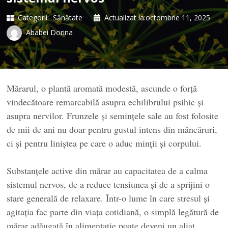
Categorii:
Sănătate
Actualizat la:
octombrie 11, 2025
Ababei Dorina
Mărarul, o plantă aromată modestă, ascunde o forță
vindecătoare remarcabilă asupra echilibrului psihic și
asupra nervilor. Frunzele și semințele sale au fost folosite
de mii de ani nu doar pentru gustul intens din mâncăruri,
ci și pentru liniștea pe care o aduc minții și corpului.
Substanțele active din mărar au capacitatea de a calma
sistemul nervos, de a reduce tensiunea și de a sprijini o
stare generală de relaxare. Într-o lume în care stresul și
agitația fac parte din viața cotidiană, o simplă legătură de
mărar adăugată în alimentație poate deveni un aliat