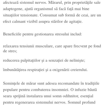
afectează sistemul nervos. Mărarul, prin proprietățile sale
adaptogene, ajută organismul să facă față mai bine
situațiilor tensionate. Consumat sub formă de ceai, are un
efect calmant vizibil asupra stărilor de agitație.
Beneficiile pentru gestionarea stresului includ:
relaxarea tensiunii musculare, care apare frecvent pe fond
de stres;
reducerea palpitațiilor și a senzației de neliniște;
îmbunătățirea respirației și a oxigenării creierului.
Semințele de mărar sunt adesea recomandate în tradițiile
populare pentru combaterea insomniei. O infuzie băută
seara sprijină instalarea unui somn odihnitor, esențial
pentru regenerarea sistemului nervos. Somnul profund