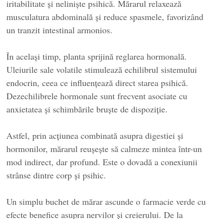
iritabilitate și neliniște psihică. Mărarul relaxează
musculatura abdominală și reduce spasmele, favorizând
un tranzit intestinal armonios.
În același timp, planta sprijină reglarea hormonală.
Uleiurile sale volatile stimulează echilibrul sistemului
endocrin, ceea ce influențează direct starea psihică.
Dezechilibrele hormonale sunt frecvent asociate cu
anxietatea și schimbările bruște de dispoziție.
Astfel, prin acțiunea combinată asupra digestiei și
hormonilor, mărarul reușește să calmeze mintea într-un
mod indirect, dar profund. Este o dovadă a conexiunii
strânse dintre corp și psihic.
Un simplu buchet de mărar ascunde o farmacie verde cu
efecte benefice asupra nervilor și creierului. De la