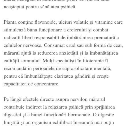
neașteptat pentru sănătatea psihică.
Planta conține flavonoide, uleiuri volatile și vitamine care
stimulează buna funcționare a creierului și combat
radicalii liberi responsabili de îmbătrânirea prematură a
celulelor nervoase. Consumat crud sau sub formă de ceai,
mărarul ajută la reducerea anxietății și la îmbunătățirea
calității somnului. Mulți specialiști în fitoterapie îl
recomandă în perioadele de suprasolicitare mentală,
pentru că îmbunătățește claritatea gândirii și crește
capacitatea de concentrare.
Pe lângă efectele directe asupra nervilor, mărarul
contribuie indirect la relaxarea psihică prin sprijinirea
digestiei și a bunei funcționări hormonale. O digestie
liniștită și un organism echilibrat înseamnă mai puțin