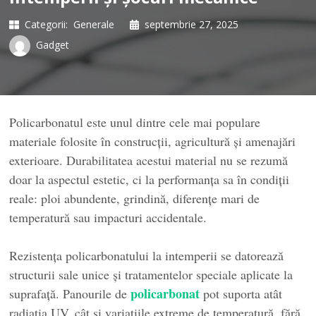
Categorii:
Generale
septembrie 27, 2025
Gadget
Policarbonatul este unul dintre cele mai populare
materiale folosite în construcții, agricultură și amenajări
exterioare. Durabilitatea acestui material nu se rezumă
doar la aspectul estetic, ci la performanța sa în condiții
reale: ploi abundente, grindină, diferențe mari de
temperatură sau impacturi accidentale.
Rezistența policarbonatului la intemperii se datorează
structurii sale unice și tratamentelor speciale aplicate la
policarbonat
suprafață. Panourile de
pot suporta atât
radiația UV, cât și variațiile extreme de temperatură, fără