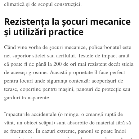
climatică și de scopul construcției.
Rezistența la șocuri mecanice
și utilizări practice
Când vine vorba de șocuri mecanice, policarbonatul este
net superior sticlei sau acrilului. Testele de impact arată
că poate fi de până la 200 de ori mai rezistent decât sticla
de aceeași grosime. Această proprietate îl face perfect
pentru locuri unde siguranța contează: acoperișuri de
terase, copertine pentru mașini, panouri de protecție sau
garduri transparente.
Impacturile accidentale (o minge, o creangă ruptă de
vânt, un obiect scăpat) sunt absorbite de material fără să
se fractureze. În cazuri extreme, panoul se poate îndoi
sau zgâria, dar nu se sparge în cioburi periculoase. Acest