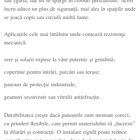
lucru aduce un plus de siguranță, mai ales în spațiile unde
se joacă copii sau circulă multă lume.
Aplicațiile cele mai întâlnite unde contează rezistența
mecanică:
sere și solarii expuse la vânt puternic și grindină;
copertine pentru intrări, parcări sau terase;
panouri de protecție industriale;
geamuri securizate sau vitralii antiefracție.
Durabilitatea crește dacă panourile sunt montate corect,
cu prinderi flexibile, care permit materialului să „lucreze”
la dilatări și contracții. O instalare rigidă poate reduce
semnificativ viața panoului, chiar dacă materialul este de