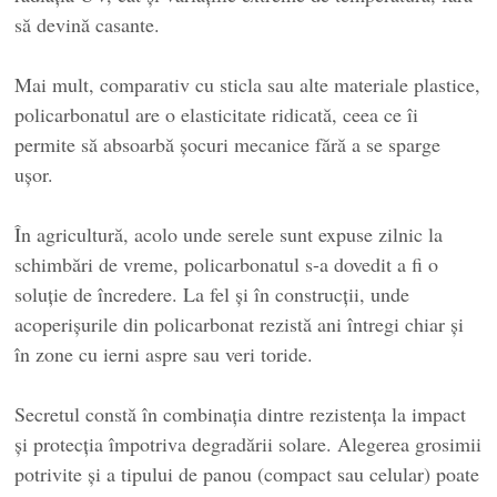
să devină casante.
Mai mult, comparativ cu sticla sau alte materiale plastice,
policarbonatul are o elasticitate ridicată, ceea ce îi
permite să absoarbă șocuri mecanice fără a se sparge
ușor.
În agricultură, acolo unde serele sunt expuse zilnic la
schimbări de vreme, policarbonatul s-a dovedit a fi o
soluție de încredere. La fel și în construcții, unde
acoperișurile din policarbonat rezistă ani întregi chiar și
în zone cu ierni aspre sau veri toride.
Secretul constă în combinația dintre rezistența la impact
și protecția împotriva degradării solare. Alegerea grosimii
potrivite și a tipului de panou (compact sau celular) poate