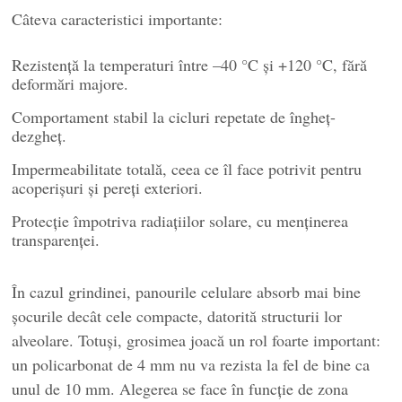
Câteva caracteristici importante:
Rezistență la temperaturi între –40 °C și +120 °C, fără
deformări majore.
Comportament stabil la cicluri repetate de îngheț-
dezgheț.
Impermeabilitate totală, ceea ce îl face potrivit pentru
acoperișuri și pereți exteriori.
Protecție împotriva radiațiilor solare, cu menținerea
transparenței.
În cazul grindinei, panourile celulare absorb mai bine
șocurile decât cele compacte, datorită structurii lor
alveolare. Totuși, grosimea joacă un rol foarte important:
un policarbonat de 4 mm nu va rezista la fel de bine ca
unul de 10 mm. Alegerea se face în funcție de zona