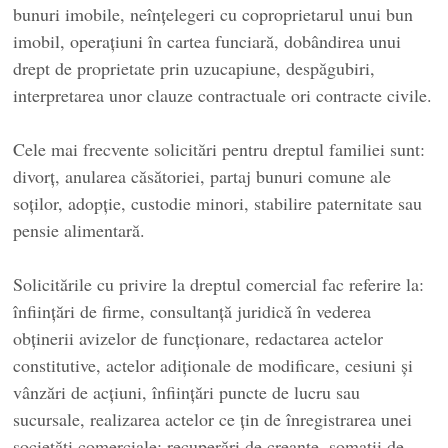
bunuri imobile, neînțelegeri cu coproprietarul unui bun
imobil, operațiuni în cartea funciară, dobândirea unui
drept de proprietate prin uzucapiune, despăgubiri,
interpretarea unor clauze contractuale ori contracte civile.
Cele mai frecvente solicitări pentru dreptul familiei sunt:
divorț, anularea căsătoriei, partaj bunuri comune ale
soților, adopție, custodie minori, stabilire paternitate sau
pensie alimentară.
Solicitările cu privire la dreptul comercial fac referire la:
înființări de firme, consultanță juridică în vederea
obținerii avizelor de funcționare, redactarea actelor
constitutive, actelor adiționale de modificare, cesiuni și
vânzări de acțiuni, înființări puncte de lucru sau
sucursale, realizarea actelor ce țin de înregistrarea unei
societăți comerciale; recuperări de creanțe, somații de