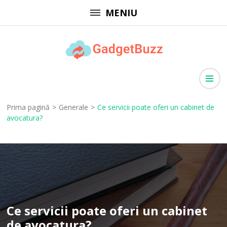
Sari
MENIU
la
conținut
(apasă
GadgetBuzz
Enter)
site cu informații utile, articole generale, comunicate de presă
Prima pagină
>
Generale
>
Ce servicii poate oferi un cabinet de
avocatura?
Ce servicii poate oferi un cabinet
de avocatura?