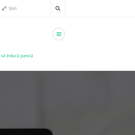
Știri
ă să inducă panică