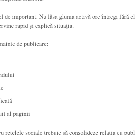
el de important. Nu lăsa gluma activă ore întregi fără c
rvine rapid și explică situația.
înainte de publicare:
ndului
le
icată
it al paginii
 rețelele sociale trebuie să consolideze relația cu publi