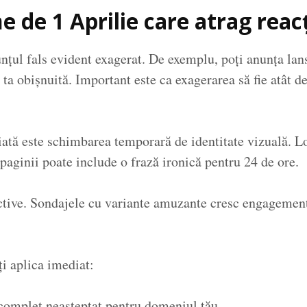
e de 1 Aprilie care atrag reacț
unțul fals evident exagerat. De exemplu, poți anunța la
ta obișnuită. Important este ca exagerarea să fie atât d
ciată este schimbarea temporară de identitate vizuală. 
paginii poate include o frază ironică pentru 24 de ore.
active. Sondajele cu variante amuzante cresc engagemen
ți aplica imediat:
 complet neașteptat pentru domeniul tău