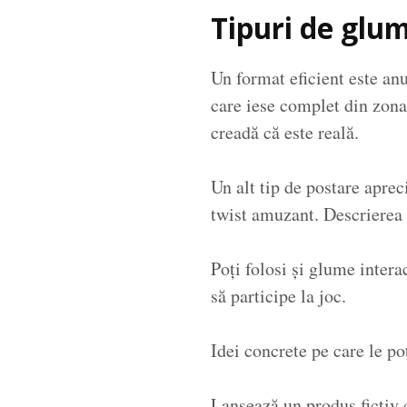
Tipuri de glum
Un format eficient este an
care iese complet din zona 
creadă că este reală.
Un alt tip de postare apre
twist amuzant. Descrierea 
Poți folosi și glume inter
să participe la joc.
Idei concrete pe care le po
Lansează un produs fictiv