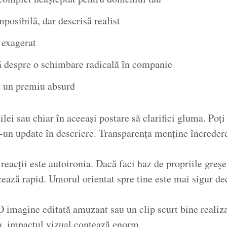
posibilă, dar descrisă realist
 exagerat
ă despre o schimbare radicală în companie
u un premiu absurd
zilei sau chiar în aceeași postare să clarifici gluma. Poți
r-un update în descriere. Transparența menține încreder
reacții este autoironia. Dacă faci haz de propriile greșe
ează rapid. Umorul orientat spre tine este mai sigur decâ
O imagine editată amuzant sau un clip scurt bine realiz
ia, impactul vizual contează enorm.