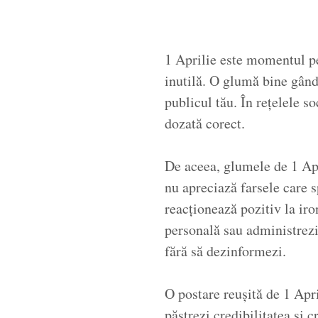
1 Aprilie este momentul pe
inutilă. O glumă bine gândi
publicul tău. În rețelele s
dozată corect.
De aceea, glumele de 1 Apri
nu apreciază farsele care 
reacționează pozitiv la iro
personală sau administrezi 
fără să dezinformezi.
O postare reușită de 1 Apri
păstrezi credibilitatea și 