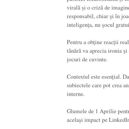
virală și o criză de imagin
responsabil, chiar și în jo
inteligența, nu șocul gratui
Pentru a obține reacții rea
tânără va aprecia ironia ș
jocuri de cuvinte.
Contextul este esențial. Da
subiectele care pot crea an
interne.
Glumele de 1 Aprilie pentr
același impact pe LinkedIn