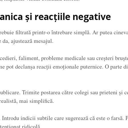
anica și reacțiile negative
ebuie filtrată printr-o întrebare simplă. Ar putea cineva 
e da, ajustează mesajul.
edieri, faliment, probleme medicale sau creșteri bruște
e pot declanșa reacții emoționale puternice. O parte di
ublicare. Trimite postarea către colegi sau prieteni și 
ealistă, mai simplifică.
ntrodu indicii subtile care sugerează că este o farsă. P
tenționat ridicolă.