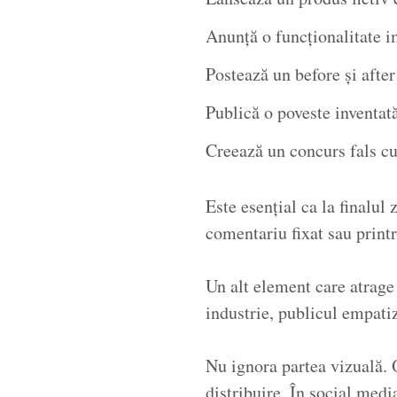
Anunță o funcționalitate im
Postează un before și after
Publică o poveste inventat
Creează un concurs fals c
Este esențial ca la finalul 
comentariu fixat sau print
Un alt element care atrage 
industrie, publicul empatiz
Nu ignora partea vizuală. 
distribuire. În social med