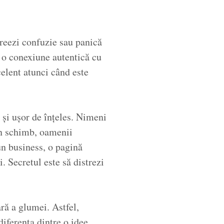
creezi confuzie sau panică
i o conexiune autentică cu
celent atunci când este
e și ușor de înțeles. Nimeni
În schimb, oamenii
 un business, o pagină
. Secretul este să distrezi
ară a glumei. Astfel,
diferența dintre o idee