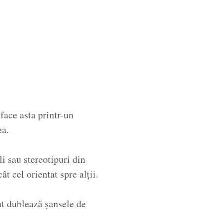
 face asta printr-un
ea.
li sau stereotipuri din
t cel orientat spre alții.
at dublează șansele de