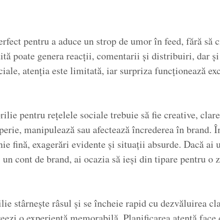
rfect pentru a aduce un strop de umor în feed, fără să 
tă poate genera reacții, comentarii și distribuiri, dar ș
ociale, atenția este limitată, iar surpriza funcționează ex
lie pentru rețelele sociale trebuie să fie creative, clar
sperie, manipulează sau afectează încrederea în brand. 
nie fină, exagerări evidente și situații absurde. Dacă ai
un cont de brand, ai ocazia să ieși din tipare pentru o zi
lie stârnește râsul și se încheie rapid cu dezvăluirea cl
creezi o experiență memorabilă. Planificarea atentă face 