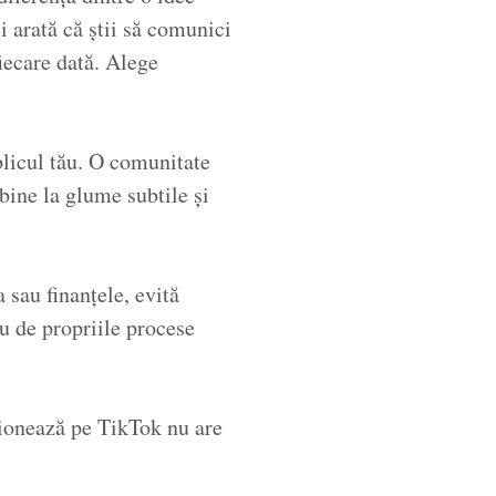
i arată că știi să comunici
fiecare dată. Alege
ublicul tău. O comunitate
bine la glume subtile și
 sau finanțele, evită
au de propriile procese
ționează pe TikTok nu are