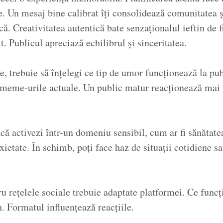
e. Un mesaj bine calibrat îți consolidează comunitatea ș
acă. Creativitatea autentică bate senzaționalul ieftin de 
t. Publicul apreciază echilibrul și sinceritatea.
le, trebuie să înțelegi ce tip de umor funcționează la p
i meme-urile actuale. Un public matur reacționează mai 
că activezi într-un domeniu sensibil, cum ar fi sănătatea
xietate. În schimb, poți face haz de situații cotidiene s
u rețelele sociale trebuie adaptate platformei. Ce func
. Formatul influențează reacțiile.