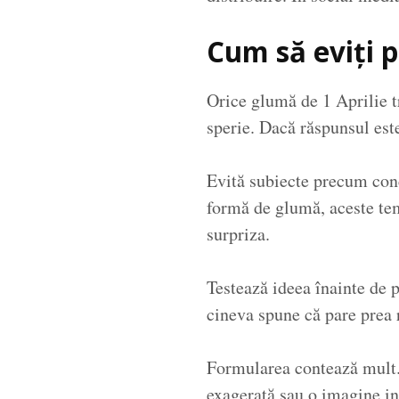
Cum să eviți p
Orice glumă de 1 Aprilie tr
sperie. Dacă răspunsul est
Evită subiecte precum conc
formă de glumă, aceste tem
surpriza.
Testează ideea înainte de p
cineva spune că pare prea r
Formularea contează mult. I
exagerată sau o imagine in