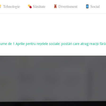
Tehnologie
Sănătate
Divertisment
Social
nerale, comunicate de presă
lume de 1 Aprilie pentru rețelele sociale: postări care atrag reacții făr