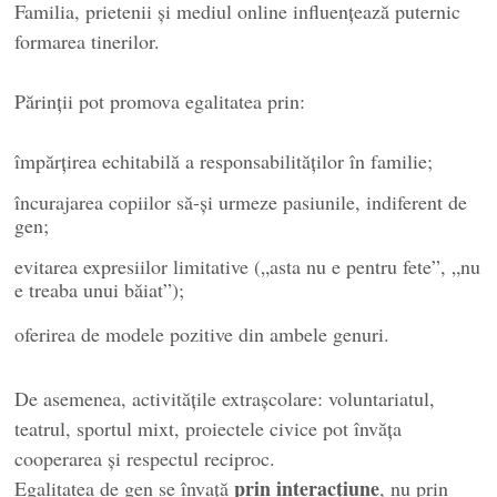
Familia, prietenii și mediul online influențează puternic
formarea tinerilor.
Părinții pot promova egalitatea prin:
împărțirea echitabilă a responsabilităților în familie;
încurajarea copiilor să-și urmeze pasiunile, indiferent de
gen;
evitarea expresiilor limitative („asta nu e pentru fete”, „nu
e treaba unui băiat”);
oferirea de modele pozitive din ambele genuri.
De asemenea, activitățile extrașcolare: voluntariatul,
teatrul, sportul mixt, proiectele civice pot învăța
cooperarea și respectul reciproc.
prin interacțiune
Egalitatea de gen se învață
, nu prin