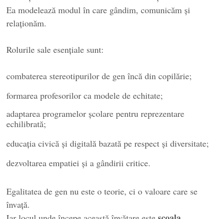
Ea modelează modul în care gândim, comunicăm și
relaționăm.
Rolurile sale esențiale sunt:
combaterea stereotipurilor de gen încă din copilărie;
formarea profesorilor ca modele de echitate;
adaptarea programelor școlare pentru reprezentare
echilibrată;
educația civică și digitală bazată pe respect și diversitate;
dezvoltarea empatiei și a gândirii critice.
Egalitatea de gen nu este o teorie, ci o valoare care se
învață.
școala
Iar locul unde începe această învățare este
.