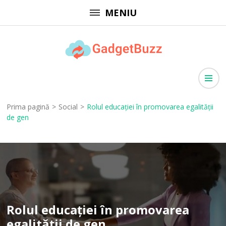
Sari
MENIU
la
conținut
(apasă
GadgetBuzz
Enter)
site cu informații utile, articole generale, comunicate de presă
Prima pagină
>
Social
>
Rolul educației în promovarea egalității
de gen
Rolul educației în promovarea
egalității de gen