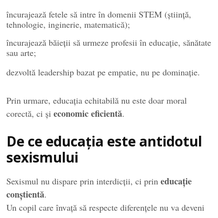
încurajează fetele să intre în domenii STEM (știință,
tehnologie, inginerie, matematică);
încurajează băieții să urmeze profesii în educație, sănătate
sau arte;
dezvoltă leadership bazat pe empatie, nu pe dominație.
Prin urmare, educația echitabilă nu este doar moral
economic eficientă
corectă, ci și
.
De ce educația este antidotul
sexismului
educație
Sexismul nu dispare prin interdicții, ci prin
conștientă
.
Un copil care învață să respecte diferențele nu va deveni