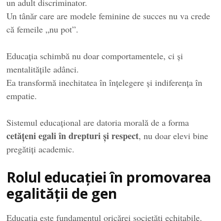
un adult discriminator.
Un tânăr care are modele feminine de succes nu va crede
că femeile „nu pot”.
Educația schimbă nu doar comportamentele, ci și
mentalitățile adânci.
Ea transformă inechitatea în înțelegere și indiferența în
empatie.
Sistemul educațional are datoria morală de a forma
cetățeni egali în drepturi și respect
, nu doar elevi bine
pregătiți academic.
Rolul educației în promovarea
egalității de gen
Educația este fundamentul oricărei societăți echitabile.