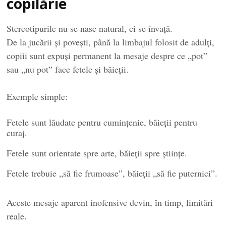
copilărie
Stereotipurile nu se nasc natural, ci se învață.
De la jucării și povești, până la limbajul folosit de adulți,
copiii sunt expuși permanent la mesaje despre ce „pot”
sau „nu pot” face fetele și băieții.
Exemple simple:
Fetele sunt lăudate pentru cumințenie, băieții pentru
curaj.
Fetele sunt orientate spre arte, băieții spre științe.
Fetele trebuie „să fie frumoase”, băieții „să fie puternici”.
Aceste mesaje aparent inofensive devin, în timp, limitări
reale.