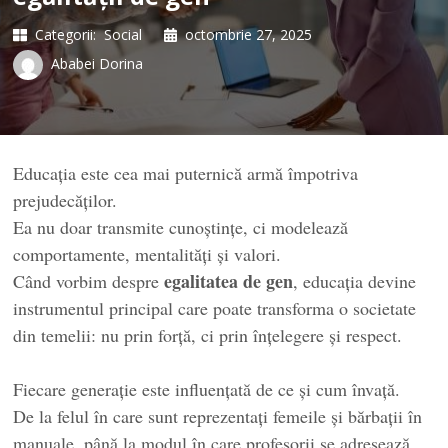
Categorii:
Social
octombrie 27, 2025
Ababei Dorina
Educația este cea mai puternică armă împotriva
prejudecăților.
Ea nu doar transmite cunoștințe, ci modelează
comportamente, mentalități și valori.
egalitatea de gen
Când vorbim despre
, educația devine
instrumentul principal care poate transforma o societate
din temelii: nu prin forță, ci prin înțelegere și respect.
Fiecare generație este influențată de ce și cum învață.
De la felul în care sunt reprezentați femeile și bărbații în
manuale, până la modul în care profesorii se adresează