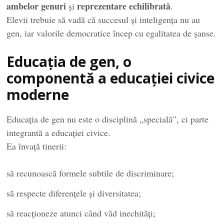
ambelor genuri
reprezentare echilibrată
și
.
Elevii trebuie să vadă că succesul și inteligența nu au
gen, iar valorile democratice încep cu egalitatea de șanse.
Educația de gen, o
componentă a educației civice
moderne
Educația de gen nu este o disciplină „specială”, ci parte
integrantă a educației civice.
Ea învață tinerii:
să recunoască formele subtile de discriminare;
să respecte diferențele și diversitatea;
să reacționeze atunci când văd inechități;