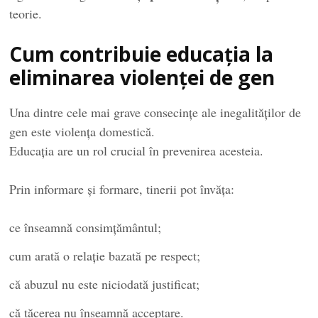
teorie.
Cum contribuie educația la
eliminarea violenței de gen
Una dintre cele mai grave consecințe ale inegalităților de
gen este violența domestică.
Educația are un rol crucial în prevenirea acesteia.
Prin informare și formare, tinerii pot învăța:
ce înseamnă consimțământul;
cum arată o relație bazată pe respect;
că abuzul nu este niciodată justificat;
că tăcerea nu înseamnă acceptare.