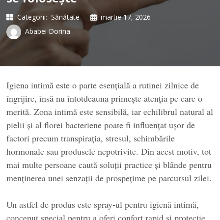
Categorii:
Sănătate
martie 17, 2026
Ababei Dorina
Igiena intimă este o parte esențială a rutinei zilnice de
îngrijire, însă nu întotdeauna primește atenția pe care o
merită. Zona intimă este sensibilă, iar echilibrul natural al
pielii și al florei bacteriene poate fi influențat ușor de
factori precum transpirația, stresul, schimbările
hormonale sau produsele nepotrivite. Din acest motiv, tot
mai multe persoane caută soluții practice și blânde pentru
menținerea unei senzații de prospețime pe parcursul zilei.
Un astfel de produs este spray-ul pentru igienă intimă,
conceput special pentru a oferi confort rapid și protecție