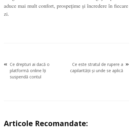
aduce mai mult confort, prospețime și încredere în fiecare
zi.
Navigare
Ce drepturi ai dacă o
Ce este stratul de rupere a
în
platformă online îți
capilarității și unde se aplică
articole
suspendă contul
Articole Recomandate: