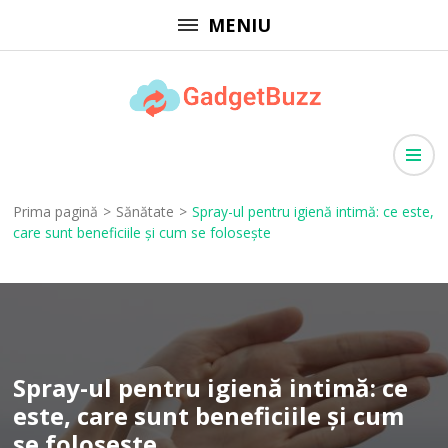
Sari
MENIU
la
conținut
(apasă
GadgetBuzz
Enter)
site cu informații utile, articole generale, comunicate de presă
Prima pagină
>
Sănătate
>
Spray-ul pentru igienă intimă: ce este,
care sunt beneficiile și cum se folosește
Spray-ul pentru igienă intimă: ce
este, care sunt beneficiile și cum
se folosește