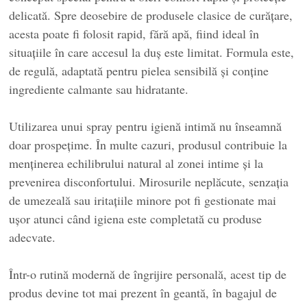
delicată. Spre deosebire de produsele clasice de curățare,
acesta poate fi folosit rapid, fără apă, fiind ideal în
situațiile în care accesul la duș este limitat. Formula este,
de regulă, adaptată pentru pielea sensibilă și conține
ingrediente calmante sau hidratante.
Utilizarea unui spray pentru igienă intimă nu înseamnă
doar prospețime. În multe cazuri, produsul contribuie la
menținerea echilibrului natural al zonei intime și la
prevenirea disconfortului. Mirosurile neplăcute, senzația
de umezeală sau iritațiile minore pot fi gestionate mai
ușor atunci când igiena este completată cu produse
adecvate.
Într-o rutină modernă de îngrijire personală, acest tip de
produs devine tot mai prezent în geantă, în bagajul de