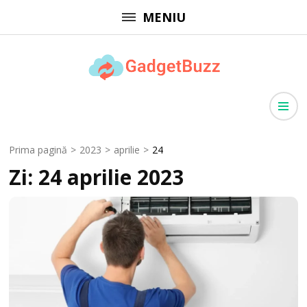
Sari
MENIU
la
conținut
(apasă
GadgetBuzz
Enter)
site cu informații utile, articole generale, comunicate de presă
Prima pagină
>
2023
>
aprilie
>
24
Zi:
24 aprilie 2023