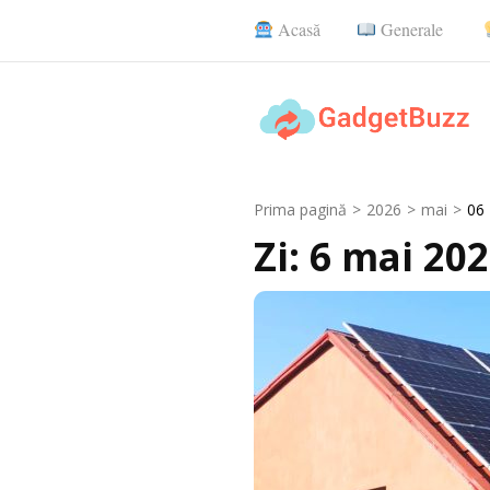
Sari
Acasă
Generale
la
conținut
(apasă
Enter)
GadgetBuzz
site cu informații utile, articole ge
Prima pagină
>
2026
>
mai
>
06
Zi:
6 mai 20