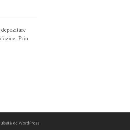
e depozitare
ifazice. Prin
ulsată de
WordPress.