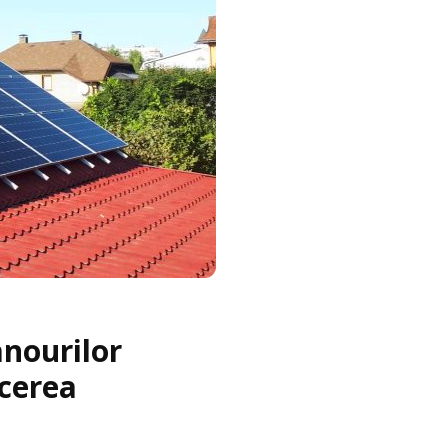
anourilor
ucerea