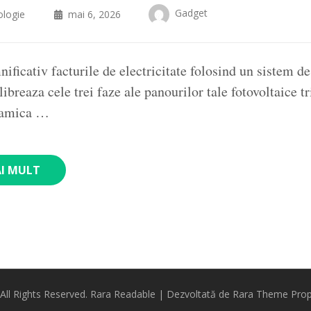
Gadget
logie
mai 6, 2026
ificativ facturile de electricitate folosind un sistem d
libreaza cele trei faze ale panourilor tale fotovoltaice tr
inamica …
AI MULT
 All Rights Reserved.
Rara Readable | Dezvoltată de
Rara Theme
Prop