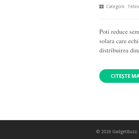
Categorii:
Tehno
Poti reduce semn
solara care echi
distribuirea d
CITEȘTE M
© 2026
GadgetBuzz
.