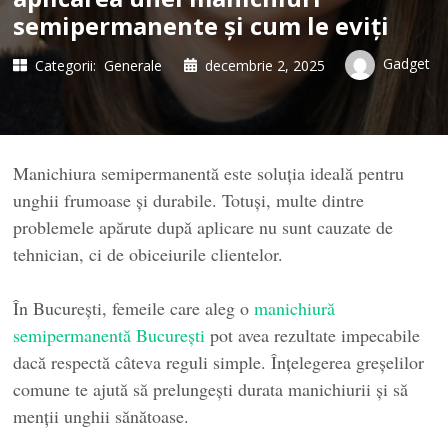
semipermanente și cum le eviți
Gadget
Categorii:
Generale
decembrie 2, 2025
Manichiura semipermanentă este soluția ideală pentru
unghii frumoase și durabile. Totuși, multe dintre
problemele apărute după aplicare nu sunt cauzate de
tehnician, ci de obiceiurile clientelor.
În București, femeile care aleg o
manichiură
semipermanentă București
pot avea rezultate impecabile
dacă respectă câteva reguli simple. Înțelegerea greșelilor
comune te ajută să prelungești durata manichiurii și să
menții unghii sănătoase.