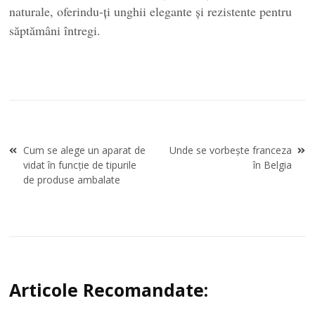
naturale, oferindu-ți unghii elegante și rezistente pentru
săptămâni întregi.
Navigare
Cum se alege un aparat de
Unde se vorbește franceza
în
vidat în funcție de tipurile
în Belgia
articole
de produse ambalate
Articole Recomandate: