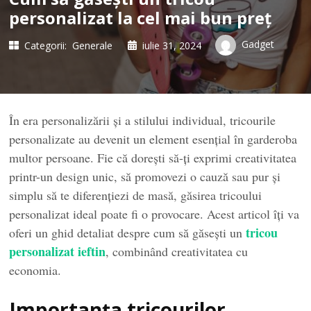
personalizat la cel mai bun preț
Gadget
Categorii:
Generale
iulie 31, 2024
În era personalizării și a stilului individual, tricourile
personalizate au devenit un element esențial în garderoba
multor persoane. Fie că dorești să-ți exprimi creativitatea
printr-un design unic, să promovezi o cauză sau pur și
simplu să te diferențiezi de masă, găsirea tricoului
personalizat ideal poate fi o provocare. Acest articol îți va
tricou
oferi un ghid detaliat despre cum să găsești un
personalizat ieftin
, combinând creativitatea cu
economia.
Importanța tricourilor