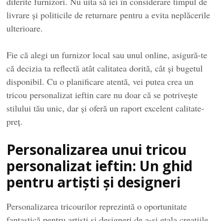
diferite furnizori. Nu uita să iei în considerare timpul de
livrare și politicile de returnare pentru a evita neplăcerile
ulterioare.
Fie că alegi un furnizor local sau unul online, asigură-te
că decizia ta reflectă atât calitatea dorită, cât și bugetul
disponibil. Cu o planificare atentă, vei putea crea un
tricou personalizat ieftin care nu doar că se potrivește
stilului tău unic, dar și oferă un raport excelent calitate-
preț.
Personalizarea unui tricou
personalizat ieftin: Un ghid
pentru artiști și designeri
Personalizarea tricourilor reprezintă o oportunitate
fantastică pentru artiști și designeri de a-și etala creațiile