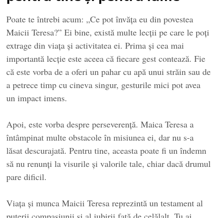
Poate te întrebi acum: „Ce pot învăța eu din povestea
Maicii Teresa?” Ei bine, există multe lecții pe care le poți
extrage din viața și activitatea ei. Prima și cea mai
importantă lecție este aceea că fiecare gest contează. Fie
că este vorba de a oferi un pahar cu apă unui străin sau de
a petrece timp cu cineva singur, gesturile mici pot avea
un impact imens.
Apoi, este vorba despre perseverență. Maica Teresa a
întâmpinat multe obstacole în misiunea ei, dar nu s-a
lăsat descurajată. Pentru tine, aceasta poate fi un îndemn
să nu renunți la visurile și valorile tale, chiar dacă drumul
pare dificil.
Viața și munca Maicii Teresa reprezintă un testament al
puterii compasiunii și al iubirii față de celălalt. Tu ai