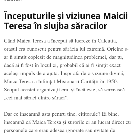
Începuturile și viziunea Maicii
Teresa în slujba săracilor
Când Maica Teresa a început să lucreze în Calcutta,
orașul era cunoscut pentru sărăcia lui extremă. Oricine s-
ar fi simțit copleșit de magnitudinea problemei, dar tu,
dacă ai fi fost în locul ei, probabil că ai fi simțit exact
același impuls de a ajuta. Inspirată de o viziune divină,
Maica Teresa a înființat Misionarii Carității în 1950.
Scopul acestei organizații era, și încă este, să servească
„cei mai săraci dintre săraci”.
Dar ce înseamnă asta pentru tine, cititorule? Ei bine,
înseamnă că Maica Teresa și surorile ei au lucrat direct cu
persoanele care erau adesea ignorate sau evitate de