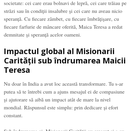
societate: cei care erau bolnavi de lepră, cei care trăiau pe
străzi sau în condiții insalubre și cei care nu aveau nicio
speranță. Cu fiecare zâmbet, cu fiecare îmbrățișare, cu
fiecare farfurie de mâncare oferită, Maica Teresa a redat
demnitate și speranță acelor oameni.
Impactul global al Misionarii
Carității sub îndrumarea Maicii
Teresa
Nu doar în India a avut loc această transformare. Tu s-ar
putea să te întrebi cum a ajuns mesajul ei de compasiune
și ajutorare să aibă un impact atât de mare la nivel
mondial. Răspunsul este simplu: prin dedicare și efort
constant.
Sub îndrumarea ei, Misionarii Carității au crescut și s-au