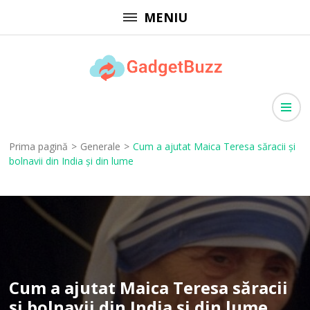
Sari
MENIU
la
conținut
(apasă
GadgetBuzz
Enter)
site cu informații utile, articole generale, comunicate de presă
Prima pagină
>
Generale
>
Cum a ajutat Maica Teresa săracii și
bolnavii din India și din lume
Cum a ajutat Maica Teresa săracii
și bolnavii din India și din lume