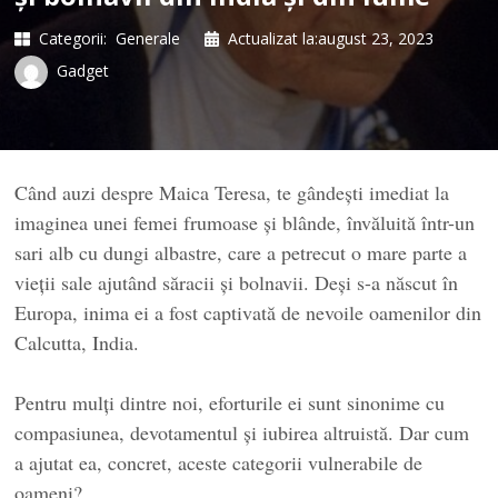
Categorii:
Generale
Actualizat la:
august 23, 2023
Gadget
Când auzi despre Maica Teresa, te gândești imediat la
imaginea unei femei frumoase și blânde, învăluită într-un
sari alb cu dungi albastre, care a petrecut o mare parte a
vieții sale ajutând săracii și bolnavii. Deși s-a născut în
Europa, inima ei a fost captivată de nevoile oamenilor din
Calcutta, India.
Pentru mulți dintre noi, eforturile ei sunt sinonime cu
compasiunea, devotamentul și iubirea altruistă. Dar cum
a ajutat ea, concret, aceste categorii vulnerabile de
oameni?