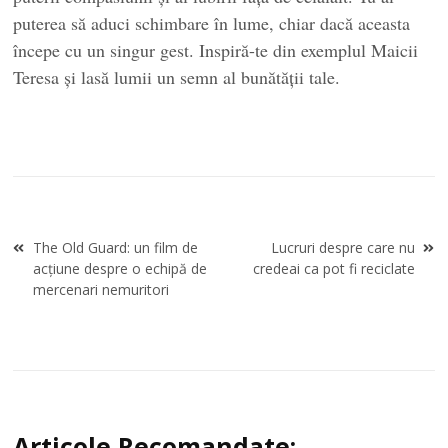
puterea să aduci schimbare în lume, chiar dacă aceasta
începe cu un singur gest. Inspiră-te din exemplul Maicii
Teresa și lasă lumii un semn al bunătății tale.
Navigare
The Old Guard: un film de
Lucruri despre care nu
în
acțiune despre o echipă de
credeai ca pot fi reciclate
articole
mercenari nemuritori
Articole Recomandate: