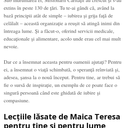
extins în peste 130 de țări. Tu te-ai gândi că, având la
bază principii atât de simple – iubirea și grija față de
celălalt – această organizație a reușit să atingă inimi din
întreaga lume. Și a făcut-o, oferind servicii medicale,
educaționale și alimentare, acolo unde erau cel mai mult
nevoie.
Dar ce a însemnat aceasta pentru oamenii ajutați? Pentru
ei, a însemnat o viață schimbată, o speranță reînviată și,
adesea, șansa la o nouă început. Pentru tine, ar trebui să
fie o sursă de inspirație, un exemplu de ce poate face o
singură persoană când este ghidată de iubire și
compasiune.
Lecțiile lăsate de Maica Teresa
pentru tine și pentru lume