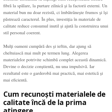
fibră la spălare, la purtare zilnică și la factorii externi. Un
material bun nu doar rezistă, ci îmbătrânește frumos și își
păstrează caracterul. În plus, investiția în materiale de
calitate reduce consumul inutil și ajută la construirea unui
stil personal coerent.
Mulți oameni cumpără des și ieftin, dar ajung să
cheltuiască mai mult pe termen lung. Alegerea
materialelor potrivite schimbă complet această dinamică.
Devine o decizie conștientă, nu una impulsivă. Iar
rezultatul este o garderobă mai practică, mai estetică și
mai eficientă.
Cum recunoști materialele de
calitate încă de la prima
atingere