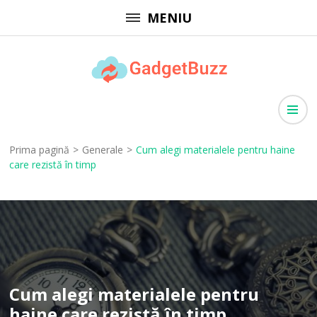
Sari
MENIU
la
conținut
(apasă
GadgetBuzz
Enter)
site cu informații utile, articole generale, comunicate de presă
Prima pagină
>
Generale
>
Cum alegi materialele pentru haine
care rezistă în timp
Cum alegi materialele pentru
haine care rezistă în timp