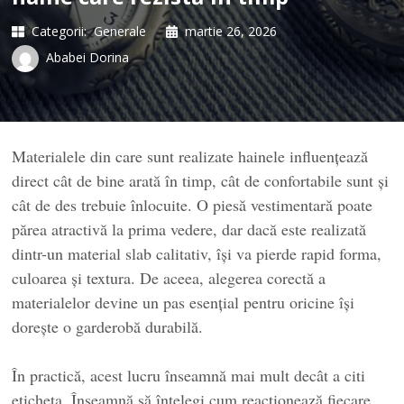
Categorii:
Generale
martie 26, 2026
Ababei Dorina
Materialele din care sunt realizate hainele influențează
direct cât de bine arată în timp, cât de confortabile sunt și
cât de des trebuie înlocuite. O piesă vestimentară poate
părea atractivă la prima vedere, dar dacă este realizată
dintr-un material slab calitativ, își va pierde rapid forma,
culoarea și textura. De aceea, alegerea corectă a
materialelor devine un pas esențial pentru oricine își
dorește o garderobă durabilă.
În practică, acest lucru înseamnă mai mult decât a citi
eticheta. Înseamnă să înțelegi cum reacționează fiecare