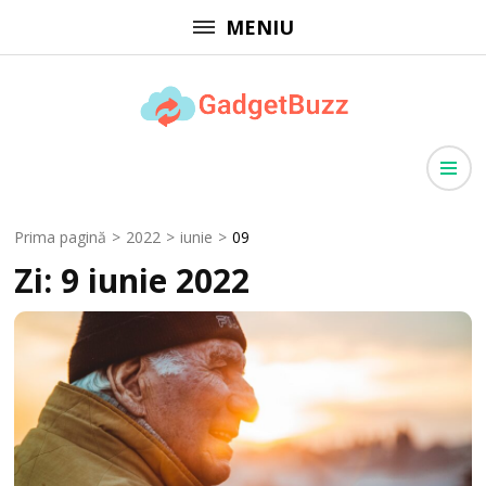
Sari
MENIU
la
conținut
(apasă
GadgetBuzz
Enter)
site cu informații utile, articole generale, comunicate de presă
Prima pagină
>
2022
>
iunie
>
09
Zi:
9 iunie 2022