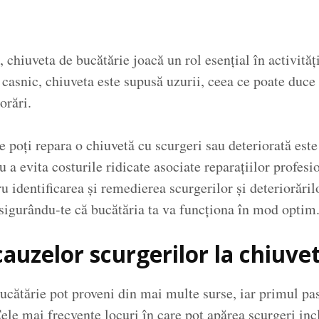
chiuveta de bucătărie joacă un rol esențial în activitățil
 casnic, chiuveta este supusă uzurii, ceea ce poate duce
orări.
 poți repara o chiuvetă cu scurgeri sau deteriorată este
u a evita costurile ridicate asociate reparațiilor profesi
u identificarea și remedierea scurgerilor și deteriorăril
asigurându-te că bucătăria ta va funcționa în mod optim
cauzelor scurgerilor la chiuve
bucătărie pot proveni din mai multe surse, iar primul p
Cele mai frecvente locuri în care pot apărea scurgeri inc