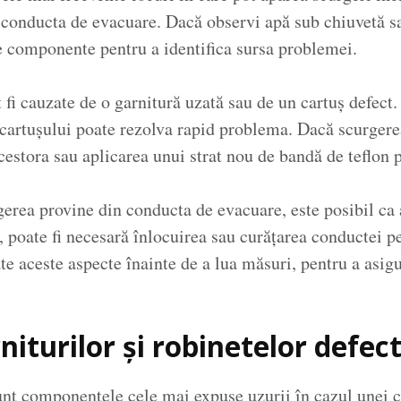
r conducta de evacuare. Dacă observi apă sub chiuvetă s
te componente pentru a identifica sursa problemei.
 fi cauzate de o garnitură uzată sau de un cartuș defect. 
a cartușului poate rezolva rapid problema. Dacă scurgere
estora sau aplicarea unui strat nou de bandă de teflon po
gerea provine din conducta de evacuare, este posibil ca a
e, poate fi necesară înlocuirea sau curățarea conductei 
oate aceste aspecte înainte de a lua măsuri, pentru a asig
iturilor și robinetelor defec
sunt componentele cele mai expuse uzurii în cazul unei c