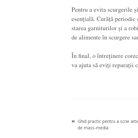
Pentru a evita scurgerile ș
esențială. Curăță periodic 
starea garniturilor și a ro
de alimente în scurgere sa
În final, o întreținere core
va ajuta să eviți reparații
Navigare
Ghid practic pentru a scrie art
în
de mass-media
articole