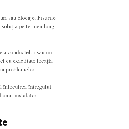
uri sau blocaje. Fisurile
ă soluția pe termen lung
re a conductelor sau un
ci cu exactitate locația
tia problemelor.
ă înlocuirea întregului
l unui instalator
te