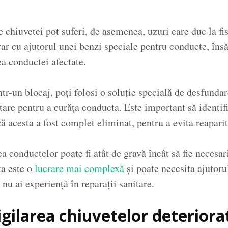
chiuvetei pot suferi, de asemenea, uzuri care duc la fis
rar cu ajutorul unei benzi speciale pentru conducte, îns
ea conductei afectate.
tr-un blocaj, poți folosi o soluție specială de desfunda
itare pentru a curăța conducta. Este important să identifi
 că acesta a fost complet eliminat, pentru a evita reapari
ea conductelor poate fi atât de gravă încât să fie necesar
ta este o
lucrare mai complexă
și poate necesita ajutoru
 nu ai experiență în reparații sanitare.
sigilarea chiuvetelor deteriora