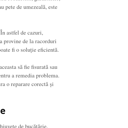
au pete de umezeală, este
În astfel de cazuri,
a provine de la racorduri
ate fi o soluție eficientă.
ceasta să fie fisurată sau
pentru a remedia problema.
ura o reparare corectă și
te
hiuvete de bucătărie.