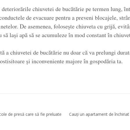
i deteriorările chiuvetei de bucătărie pe termen lung, în
conductele de evacuare pentru a preveni blocajele, strân
binetelor. De asemenea, folosește chiuveta cu grijă, evit
u să lași apă să se acumuleze în mod constant în chiuve
ctă a chiuvetei de bucătărie nu doar că va prelungi durata
 costisitoare și inconveniente majore în gospodăria ta.
icole de presă care să fie preluate
Cauți un apartament de închiriat