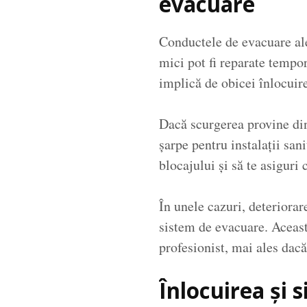
evacuare
Conductele de evacuare ale 
mici pot fi reparate tempo
implică de obicei înlocuir
Dacă scurgerea provine din
șarpe pentru instalații san
blocajului și să te asiguri
În unele cazuri, deteriorar
sistem de evacuare. Aceas
profesionist, mai ales dacă
Înlocuirea și 