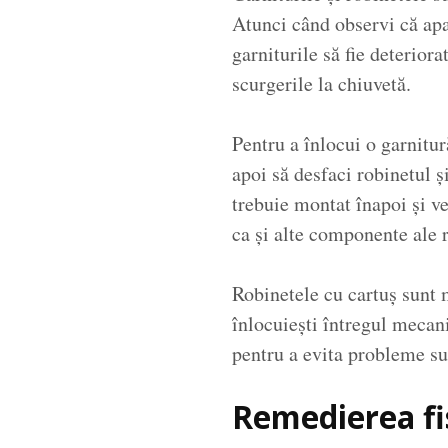
Atunci când observi că apa 
garniturile să fie deterior
scurgerile la chiuvetă.
Pentru a înlocui o garnitur
apoi să desfaci robinetul ș
trebuie montat înapoi și ve
ca și alte componente ale r
Robinetele cu cartuș sunt m
înlocuiești întregul mecan
pentru a evita probleme s
Remedierea fis