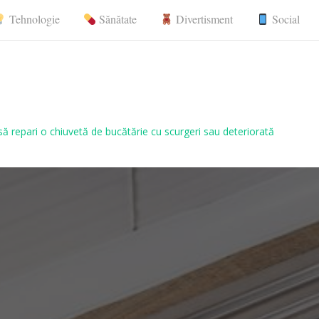
Tehnologie
Sănătate
Divertisment
Social
nerale, comunicate de presă
ă repari o chiuvetă de bucătărie cu scurgeri sau deteriorată