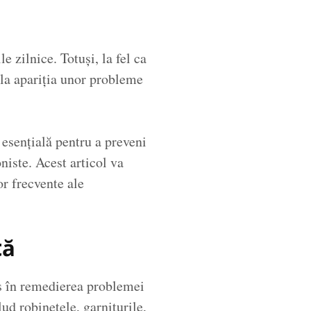
e zilnice. Totuși, la fel ca
 la apariția unor probleme
 esențială pentru a preveni
oniste. Acest articol va
or frecvente ale
.
tă
as în remedierea problemei
lud robinetele, garniturile,