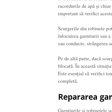
racordurile de apă și chia
important să verifici aces
Scurgerile din robinete pot
înlocuirea garniturii sau 
sau conducte, strângerea ac
Pe de altă parte, dacă scur
blocată. În această situați
Este esențial să verifici t
completă.
Repararea garn
Garniturile și robinetele 