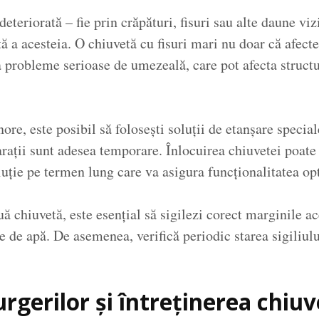
deteriorată – fie prin crăpături, fisuri sau alte daune vi
ă a acesteia. O chiuvetă cu fisuri mari nu doar că afect
a probleme serioase de umezeală, care pot afecta structu
ore, este posibil să folosești soluții de etanșare specia
arații sunt adesea temporare. Înlocuirea chiuvetei poate 
oluție pe termen lung care va asigura funcționalitatea op
ă chiuvetă, este esențial să sigilezi corect marginile ace
ile de apă. De asemenea, verifică periodic starea sigiliul
rgerilor și întreținerea chiuv