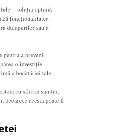
zibile – soluția optimă
ează funcționalitatea
ra dulapurilor sau a
le pentru a preveni
părea o investiție
timă a bucătăriei tale.
steia cu silicon sanitar,
ui, deoarece acesta poate fi
etei