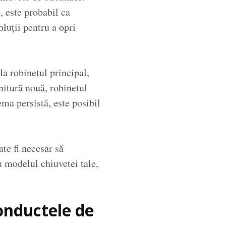
, este probabil ca
oluții pentru a opri
la robinetul principal,
rnitură nouă, robinetul
ema persistă, este posibil
te fi necesar să
u modelul chiuvetei tale,
conductele de